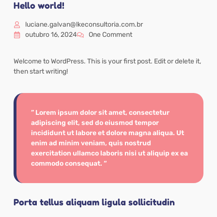
Hello world!
luciane.galvan@lkeconsultoria.com.br
outubro 16, 2024
One Comment
Welcome to WordPress. This is your first post. Edit or delete it,
then start writing!
” Lorem ipsum dolor sit amet, consectetur
adipiscing elit, sed do eiusmod tempor
incididunt ut labore et dolore magna aliqua. Ut
enim ad minim veniam, quis nostrud
exercitation ullamco laboris nisi ut aliquip ex ea
commodo consequat. “
Porta tellus aliquam ligula sollicitudin